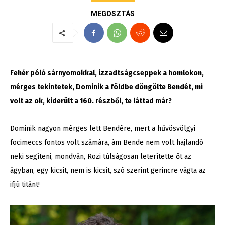
MEGOSZTÁS
Fehér póló sárnyomokkal, izzadtságcseppek a homlokon,
mérges tekintetek, Dominik a földbe döngölte Bendét, mi
volt az ok, kiderült a 160. részből, te láttad már?
Dominik nagyon mérges lett Bendére, mert a hűvösvölgyi
focimeccs fontos volt számára, ám Bende nem volt hajlandó
neki segíteni, mondván, Rozi túlságosan leterítette őt az
ágyban, egy kicsit, nem is kicsit, szó szerint gerincre vágta az
ifjú titánt!