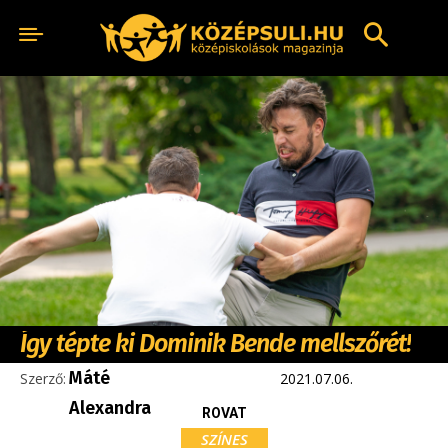
Így tépte ki Dominik Bende mellszőrét!
Máté
Szerző:
2021.07.06.
Alexandra
ROVAT
SZÍNES