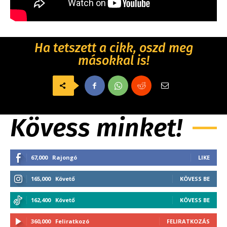
Ha tetszett a cikk, oszd meg
másokkal is!
Kövess minket!
67,000
Rajongó
LIKE
165,000
Követő
KÖVESS BE
162,400
Követő
KÖVESS BE
360,000
Feliratkozó
FELIRATKOZÁS