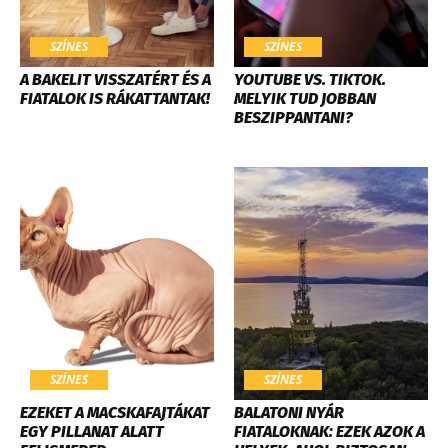
SZÍNES
SZÍNES
A BAKELIT VISSZATÉRT ÉS A
YOUTUBE VS. TIKTOK.
FIATALOK IS RÁKATTANTAK!
MELYIK TUD JOBBAN
BESZIPPANTANI?
SZÍNES
SZÍNES
EZEKET A MACSKAFAJTÁKAT
BALATONI NYÁR
EGY PILLANAT ALATT
FIATALOKNAK: EZEK AZOK A