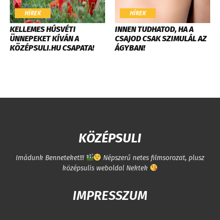
HÍREK
HÍREK
KELLEMES HÚSVÉTI
INNEN TUDHATOD, HA A
ÜNNEPEKET KÍVÁN A
CSAJOD CSAK SZIMULÁL AZ
KÖZÉPSULI.HU CSAPATA!
ÁGYBAN!
KÖZÉPSULI
Imádunk Benneteket!!!
Népszerű netes filmsorozat, plusz
középsulis weboldal Nektek
IMPRESSZUM