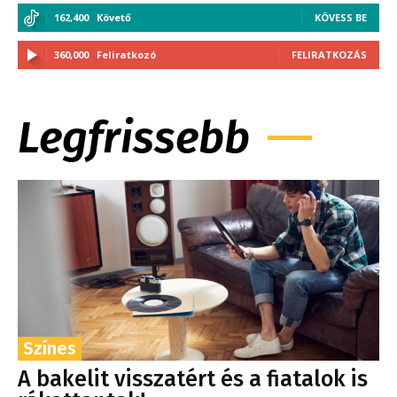
162,400
Követő
KÖVESS BE
360,000
Feliratkozó
FELIRATKOZÁS
Legfrissebb
Színes
A bakelit visszatért és a fiatalok is