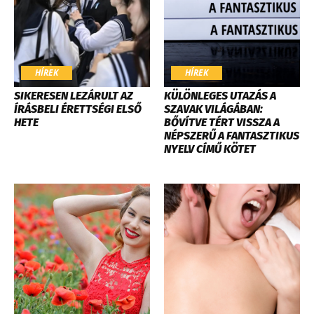
HÍREK
HÍREK
SIKERESEN LEZÁRULT AZ
KÜLÖNLEGES UTAZÁS A
ÍRÁSBELI ÉRETTSÉGI ELSŐ
SZAVAK VILÁGÁBAN:
HETE
BŐVÍTVE TÉRT VISSZA A
NÉPSZERŰ A FANTASZTIKUS
NYELV CÍMŰ KÖTET