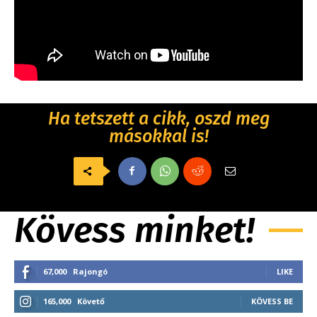
Ha tetszett a cikk, oszd meg
másokkal is!
Kövess minket!
67,000
Rajongó
LIKE
165,000
Követő
KÖVESS BE