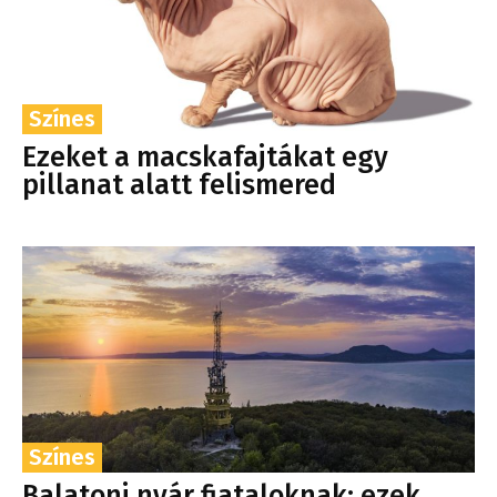
Színes
Ezeket a macskafajtákat egy
pillanat alatt felismered
Színes
Balatoni nyár fiataloknak: ezek