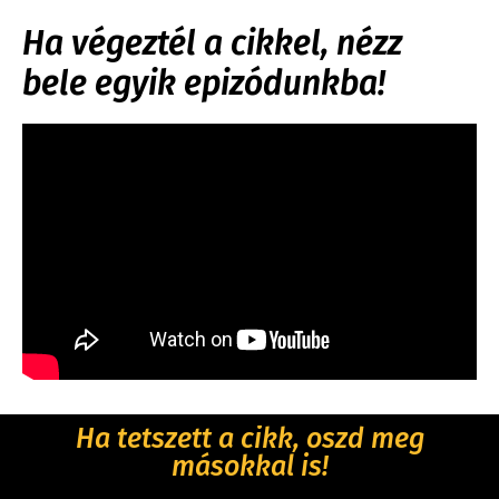
Ha végeztél a cikkel, nézz
bele egyik epizódunkba!
Ha tetszett a cikk, oszd meg
másokkal is!