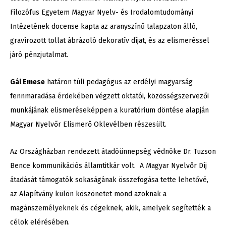
Filozófus Egyetem Magyar Nyelv- és Irodalomtudományi
Intézetének docense kapta az aranyszínű talapzaton álló,
gravírozott tollat ábrázoló dekoratív díjat, és az elismeréssel
járó pénzjutalmat.
Gál Emese
határon túli pedagógus az erdélyi magyarság
fennmaradása érdekében végzett oktatói, közösségszervezői
munkájának elismeréseképpen a kuratórium döntése alapján
Magyar Nyelvőr Elismerő Oklevélben részesült.
Az Országházban rendezett átadóünnepség védnöke Dr. Tuzson
Bence kommunikációs államtitkár volt. A Magyar Nyelvőr Díj
átadását támogatók sokaságának összefogása tette lehetővé,
az Alapítvány külön köszönetet mond azoknak a
magánszemélyeknek és cégeknek, akik, amelyek segítették a
célok elérésében.