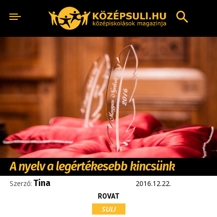
A nyelv a legértékesebb kincsünk
Tina
Szerző:
2016.12.22.
ROVAT
SULI