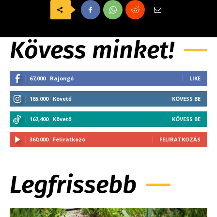
Kövess minket!
67,000
Rajongó
LIKE
165,000
Követő
KÖVESS BE
162,400
Követő
KÖVESS BE
360,000
Feliratkozó
FELIRATKOZÁS
Legfrissebb