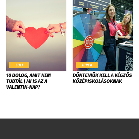
SULI
HÍREK
10 DOLOG, AMIT NEM
DÖNTENIÜK KELL A VÉGZŐS
TUDTÁL | MI IS AZ A
KÖZÉPISKOLÁSOKNAK
VALENTIN-NAP?