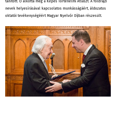
tanított. Ő alkotta meg a Képes Történelmi Atlaszt. A földrajzi
nevek helyesírásával kapcsolatos munkásságáért, áldozatos
oktatói tevékenységéért Magyar Nyelvőr Díjban részesült.