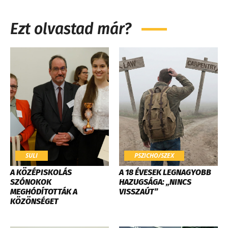
Ezt olvastad már?
SULI
PSZICHO/SZEX
​A KÖZÉPISKOLÁS
A 18 ÉVESEK LEGNAGYOBB
SZÓNOKOK
HAZUGSÁGA: „NINCS
MEGHÓDÍTOTTÁK A
VISSZAÚT”
KÖZÖNSÉGET