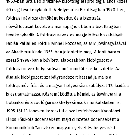
1963-ban lett a Földrajzinév-bizottság alapító tagja, ahol közel
40 évig tevékenykedett. A Helyesírási Bizottságban 1970-ben,
földrajzi névi szakértőként kezdte, és a bizottság
névváltozásait követve a mai napig is ebben a bizottságban
tevékenykedik. A földrajzi nevek és megjelölések szabályait
Fábián Pállal és Földi Ervinnel közösen, az MTA jóváhagyásával
az Akadémiai Kiadó 1965-ben jelentette meg. A fenti három
szerző 1998-ban a bővített, alaposabban kidolgozott A
földrajzi nevek helyesírása című munkát is elkészítette. Az
általuk kidolgozott szabályrendszert használja ma is a
földrajzinév-írás, és a magyar helyesírási szabályzat 12. kiadása
is ezt tartalmazza. Közreműködött a kémiai, az ásványtani, a
botanikai és a zoológiai szakhelyesírások munkálataiban is.
1995-től 13 tanéven keresztül a székesfehérvári Kodolányi
János Főiskola docenseként, majd címzetes docenseként a
Kommunikáció Tanszéken magyar nyelvet és helyesírást