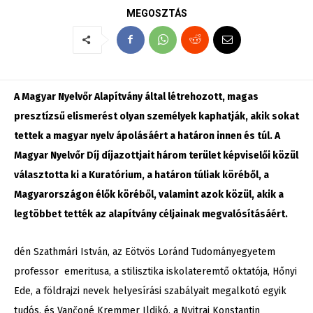
MEGOSZTÁS
A Magyar Nyelvőr Alapítvány által létrehozott, magas
presztízsű elismerést olyan személyek kaphatják, akik sokat
tettek a magyar nyelv ápolásáért a határon innen és túl. A
Magyar Nyelvőr Díj díjazottjait három terület képviselői közül
választotta ki a Kuratórium, a határon túliak köréből, a
Magyarországon élők köréből, valamint azok közül, akik a
legtöbbet tették az alapítvány céljainak megvalósításáért.
dén Szathmári István, az Eötvös Loránd Tudományegyetem
professor emeritusa, a stilisztika iskolateremtő oktatója, Hőnyi
Ede, a földrajzi nevek helyesírási szabályait megalkotó egyik
tudós, és Vančoné Kremmer Ildikó, a Nyitrai Konstantin