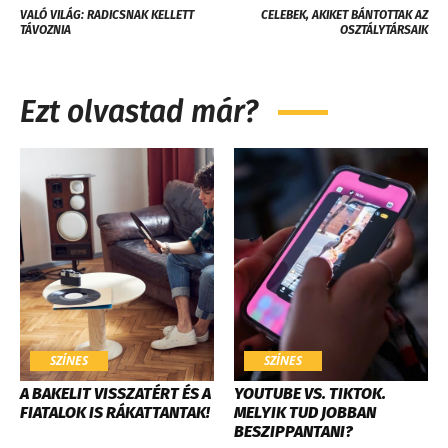
VALÓ VILÁG: RADICSNAK KELLETT
CELEBEK, AKIKET BÁNTOTTAK AZ
TÁVOZNIA
OSZTÁLYTÁRSAIK
Ezt olvastad már?
SZÍNES
SZÍNES
A BAKELIT VISSZATÉRT ÉS A
YOUTUBE VS. TIKTOK.
FIATALOK IS RÁKATTANTAK!
MELYIK TUD JOBBAN
BESZIPPANTANI?