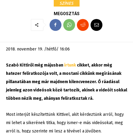
SZÍNES
MEGOSZTÁS
2018. november 19. /hétfő/ 16:06
Szabó Kittiről még májusban
írtunk
cikket, akkor még
hatezer feliratkozója volt, a mostani cikkünk megírásának
pillanatában meg már majdnem kilencvenezer. Ő ráadásul
jelenleg azon videósok közé tartozik, akinek a videóit sokkal
többen nézik meg, ahányan feliratkoztak rá.
Most interjút készítettünk Kittivel, akit kérdeztünk arról, hogy
mi lehet a sikerének titka, hogy ismer-e más videósokat, meg
arról is, hogy szerinte mi lesz a tévével a jövőben.