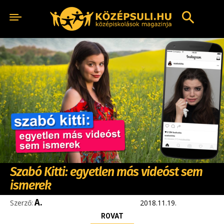
Szabó Kitti: egyetlen más videóst sem
ismerek
A.
Szerző:
2018.11.19.
ROVAT