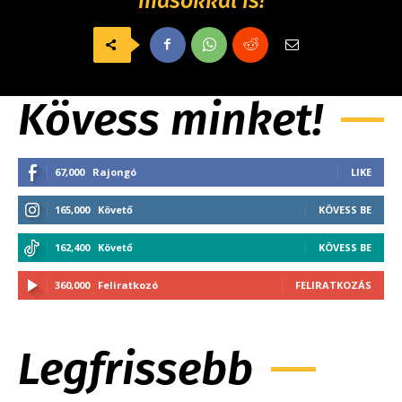
másokkal is!
Kövess minket!
67,000
Rajongó
LIKE
165,000
Követő
KÖVESS BE
162,400
Követő
KÖVESS BE
360,000
Feliratkozó
FELIRATKOZÁS
Legfrissebb