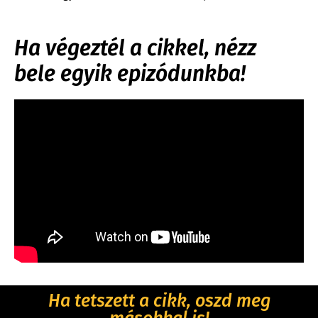
Ha végeztél a cikkel, nézz
bele egyik epizódunkba!
Ha tetszett a cikk, oszd meg