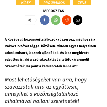
HÍREK
PROGRAMOK
ZENE
MEGOSZTÁS
A Középsuli közönségtalálkozókat szervez, méghozzá a
Rákóczi Szövetséggel közösen. Minden egyes helyszínen
adunk műsort, lesznek ajándékok, és lesz meghívott
együttes is, aki a szórakoztatást a tetőfokára emeli!
Szeretnétek, ha pont a kedvencetek lenne az?
Most lehetőségeket van arra, hogy
szavazzatok arra az együttesre,
amelyiket a közönségtalálkozó
alkalmával hallani szeretnétek!