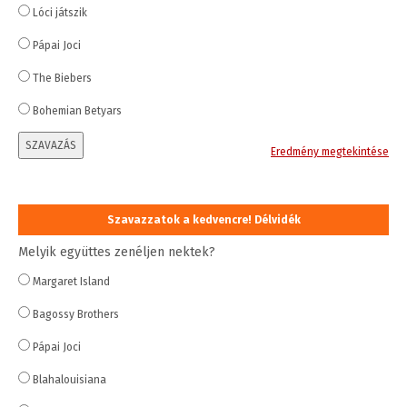
Lóci játszik
Pápai Joci
The Biebers
Bohemian Betyars
SZAVAZÁS
Eredmény megtekintése
Szavazzatok a kedvencre! Délvidék
Melyik együttes zenéljen nektek?
Margaret Island
Bagossy Brothers
Pápai Joci
Blahalouisiana