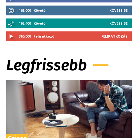
165,000
Követő
KÖVESS BE
162,400
Követő
KÖVESS BE
360,000
Feliratkozó
FELIRATKOZÁS
Legfrissebb