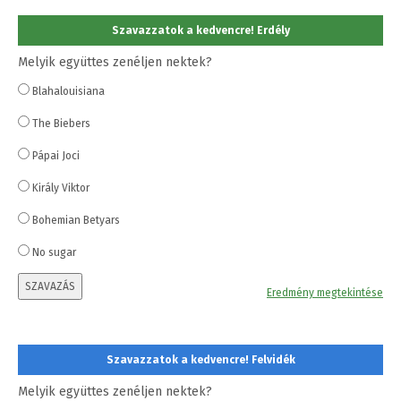
Szavazzatok a kedvencre! Erdély
Melyik együttes zenéljen nektek?
Blahalouisiana
The Biebers
Pápai Joci
Király Viktor
Bohemian Betyars
No sugar
SZAVAZÁS
Eredmény megtekintése
Szavazzatok a kedvencre! Felvidék
Melyik együttes zenéljen nektek?