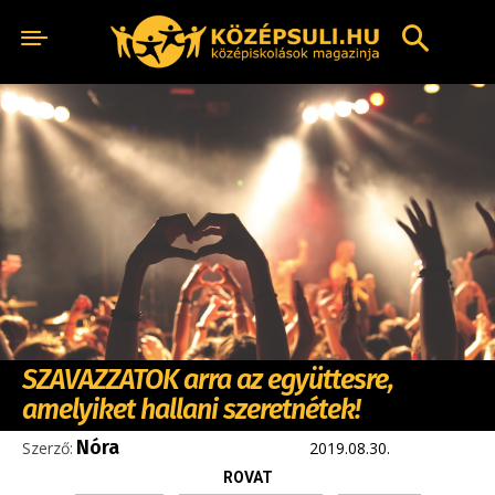
SZAVAZZATOK arra az együttesre,
amelyiket hallani szeretnétek!
Nóra
Szerző:
2019.08.30.
ROVAT