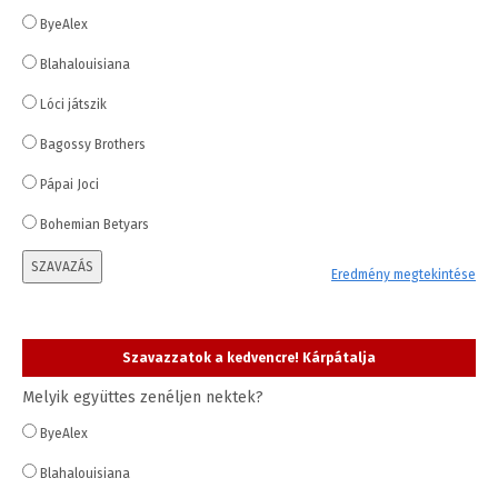
ByeAlex
Blahalouisiana
Lóci játszik
Bagossy Brothers
Pápai Joci
Bohemian Betyars
SZAVAZÁS
Eredmény megtekintése
Szavazzatok a kedvencre! Kárpátalja
Melyik együttes zenéljen nektek?
ByeAlex
Blahalouisiana