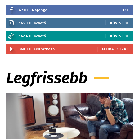
67,000
Rajongó
LIKE
165,000
Követő
KÖVESS BE
162,400
Követő
KÖVESS BE
360,000
Feliratkozó
FELIRATKOZÁS
Legfrissebb