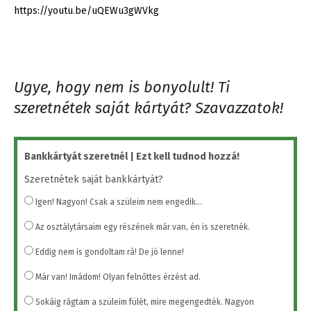
https://youtu.be/uQEWu3gWVkg
Ugye, hogy nem is bonyolult! Ti
szeretnétek saját kártyát? Szavazzatok!
Bankkártyát szeretnél | Ezt kell tudnod hozzá!
Szeretnétek saját bankkártyát?
Igen! Nagyon! Csak a szüleim nem engedik...
Az osztálytársaim egy részének már van, én is szeretnék.
Eddig nem is gondoltam rá! De jó lenne!
Már van! Imádom! Olyan felnőttes érzést ad.
Sokáig rágtam a szüleim fülét, mire megengedték. Nagyon