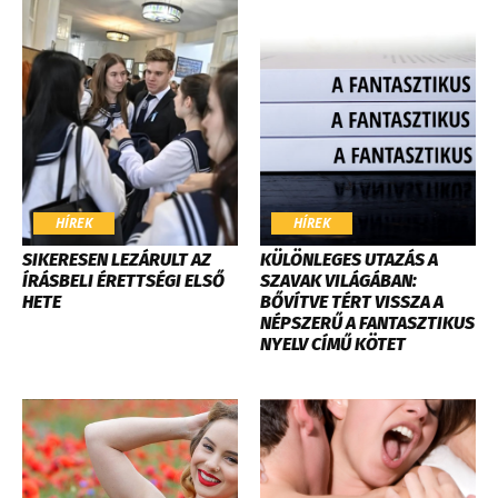
HÍREK
HÍREK
SIKERESEN LEZÁRULT AZ
KÜLÖNLEGES UTAZÁS A
ÍRÁSBELI ÉRETTSÉGI ELSŐ
SZAVAK VILÁGÁBAN:
HETE
BŐVÍTVE TÉRT VISSZA A
NÉPSZERŰ A FANTASZTIKUS
NYELV CÍMŰ KÖTET