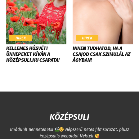
HÍREK
HÍREK
KELLEMES HÚSVÉTI
INNEN TUDHATOD, HA A
ÜNNEPEKET KÍVÁN A
CSAJOD CSAK SZIMULÁL AZ
KÖZÉPSULI.HU CSAPATA!
ÁGYBAN!
KÖZÉPSULI
Imádunk Benneteket!!!
Népszerű netes filmsorozat, plusz
középsulis weboldal Nektek