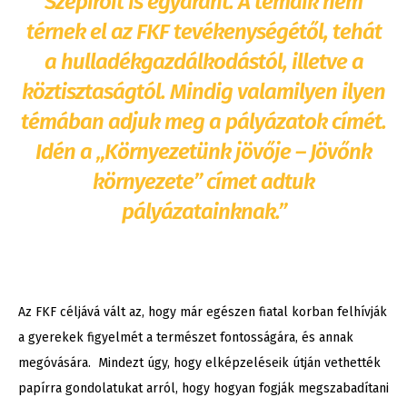
Szépíróit is egyaránt. A témáik nem
térnek el az FKF tevékenységétől, tehát
a hulladékgazdálkodástól, illetve a
köztisztaságtól. Mindig valamilyen ilyen
témában adjuk meg a pályázatok címét.
Idén a „Környezetünk jövője – Jövőnk
környezete” címet adtuk
pályázatainknak.”
Az FKF céljává vált az, hogy már egészen fiatal korban felhívják
a gyerekek figyelmét a természet fontosságára, és annak
megóvására. Mindezt úgy, hogy elképzeléseik útján vethették
papírra gondolatukat arról, hogy hogyan fogják megszabadítani