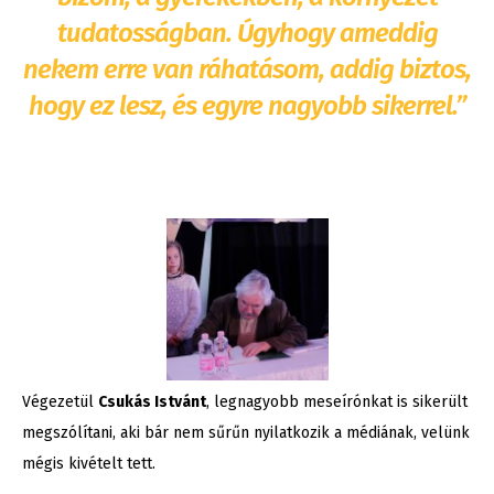
tudatosságban. Úgyhogy ameddig
nekem erre van ráhatásom, addig biztos,
hogy ez lesz, és egyre nagyobb sikerrel.”
Végezetül
Csukás Istvánt
, legnagyobb meseírónkat is sikerült
megszólítani, aki bár nem sűrűn nyilatkozik a médiának, velünk
mégis kivételt tett.