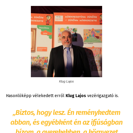
Klug Lajos
Hasonlóképp vélekedett erről
Klug Lajos
vezérigazgató is.
„Biztos, hogy lesz. Én reménykedtem
abban, és egyébként én az ifjúságban
bízom, a gyerekekben, a környezet