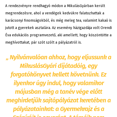
A rendezvényre rendhagyó módon a MikulásGyárban került
megrendezésre, ahol a vendégek kedvükre falatozhattak a
karácsonyi finomságokból, és még meleg tea, valamint kakaó is
jutott a gyerekek asztalára. Az esemény házigazdája volt Orendi
Éva edukációs programvezető, aki amellett, hogy köszöntötte a
meghívottakat, pár szót szólt a pályázatról is.
„ Nyilvánvalóan ahhoz, hogy eljussunk a
MikuslásGyári díjátadóig, egy
forgatókönyvet kellett követnünk. Ez
ilyenkor úgy indul, hogy valamikor
májusban még a tanév vége előtt
meghirdetjük sajtópályázat keretében a
pályázatainkat: a Gyermekrajz és a