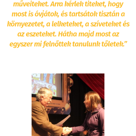
műveiteket. Arra kérlek titeket, hogy
most is óvjátok, és tartsátok tisztán a
környezetet, a lelketeket, a szíveteket és
az eszeteket. Hátha majd most az
egyszer mi felnőttek tanulunk tőletek.”