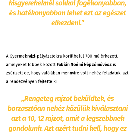
kisgyerekeknél sokkal fogékonyabban,
és hatékonyabban lehet ezt az egészet
elkezdeni.”
A Gyermekrajzi-pályázatokra körülbelül 700 mű érkezett,
amelyeket többek között
Fábián Noémi képzőművész
is
zsűrizett de, hogy valójában mennyire volt nehéz feladatuk, azt
a rendezvényen fejtette ki.
„Rengeteg rajzot beküldtek, és
borzasztóan nehéz közülük kiválasztani
azt a 10, 12 rajzot, amit a legszebbnek
gondolunk. Azt azért tudni kell, hogy ez