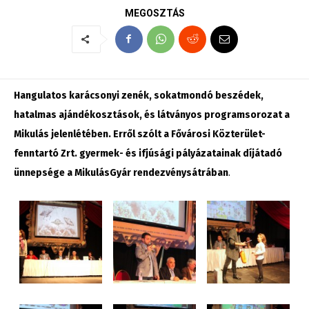
MEGOSZTÁS
Hangulatos karácsonyi zenék, sokatmondó beszédek,
hatalmas ajándékosztások, és látványos programsorozat a
Mikulás jelenlétében. Erről szólt a Fővárosi Közterület-
fenntartó Zrt. gyermek- és ifjúsági pályázatainak díjátadó
ünnepsége a MikulásGyár rendezvénysátrában
.