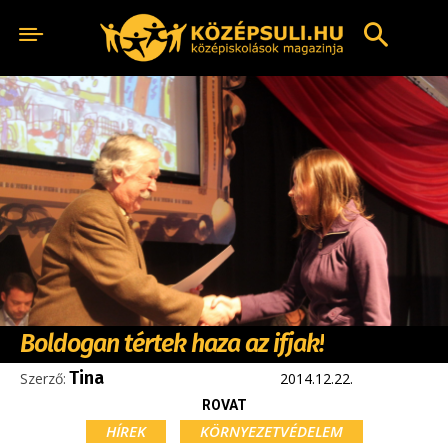
Boldogan tértek haza az ifjak!
Tina
Szerző:
2014.12.22.
ROVAT
HÍREK
KÖRNYEZETVÉDELEM