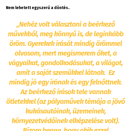
Nem lehetett egyszerű a döntés.
.
„Nehéz volt választani a beérkező
művekből, meg könnyű is, de leginkább
öröm. Gyerekek írását mindig örömmel
olvasom, mert megismerem őket, a
vágyaikat, gondolkodásukat, a világot,
amit a saját szemükkel látnak. Ez
mindig jó egy írónak és egy felnőttnek.
Az beérkező írások tele vannak
ötletekkel (az pályaművek témája a jövő
kukásautóinak, üzemeinek,
környezetvédőinek elképzelése volt).
Bízom benne, hogy akik ezzel