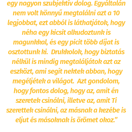
egy nagyon szubjektív dolog. Egyáltalán
nem volt könnyű megtalálni azt a 10
legjobbat, ezt abból is láthatjátok, hogy
néha egy kicsit alkudoztunk is
magunkkal, és egy picit több díjat is
osztottunk ki. Drukkolok, hogy biztatás
nélkül is mindig megtaláljátok azt az
eszközt, ami segít nektek abban, hogy
megéljétek a világot. Azt gondolom,
hogy fontos dolog, hogy az, amit én
szeretek csinálni, illetve az, amit Ti
szerettek csinálni, az másnak a kezébe is
eljut és másoknak is örömet okoz.”