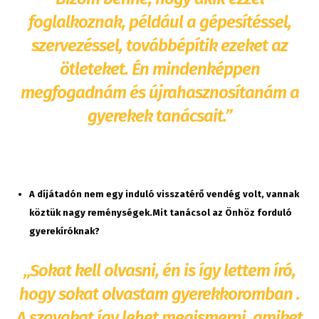
foglalkoznak, például a gépesítéssel,
szervezéssel, továbbépítik ezeket az
ötleteket. Én mindenképpen
megfogadnám és újrahasznosítanám a
gyerekek tanácsait.”
A díjátadón nem egy induló visszatérő vendég volt, vannak
köztük nagy reménységek.Mit tanácsol az Önhöz forduló
gyerekíróknak?
„Sokat kell olvasni, én is így lettem író,
hogy sokat olvastam gyerekkoromban .
A szavakat így lehet megismerni, amiket