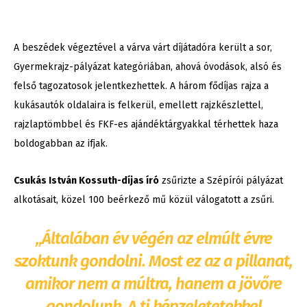
A beszédek végeztével a várva várt díjátadóra került a sor,
Gyermekrajz-pályázat kategóriában, ahová óvodások, alsó és
felső tagozatosok jelentkezhettek. A három fődíjas rajza a
kukásautók oldalaira is felkerül, emellett rajzkészlettel,
rajzlaptömbbel és FKF-es ajándéktárgyakkal térhettek haza
boldogabban az ifjak.
Csukás István Kossuth-díjas író
zsűrizte a Szépírói pályázat
alkotásait, közel 100 beérkező mű közül válogatott a zsűri.
„Általában év végén az elmúlt évre
szoktunk gondolni. Most ez az a pillanat,
amikor nem a múltra, hanem a jövőre
gondolunk. A ti képzeletetekkel