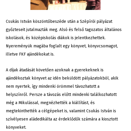
Csukás István köszöntőbeszéde után a Szépírói pályázat
győzteseit jutalmazták meg. Alsó és felső tagozatos általános
iskolások, és középiskolás diákok is jelentkezhettek.
Nyereményük magába foglalt egy könyvet, könyvcsomagot,
illetve FKF ajándékokat is.
A díjak átadását követően azoknak a gyerekeknek is
ajándékoztak könyvet az idén beküldött pályázatokból, akik
nem nyertek, így mindenki örömmel távozhatott a
helyszínről. Persze a távozás előtt mindenki találkozhatott
még a Mikulással, megnézhették a kiállítást, és
megtekinthették a célgépeket is, valamint Csukás István is
szívélyesen aládedikálta az érdeklődők számára a kiosztott
könyveket.