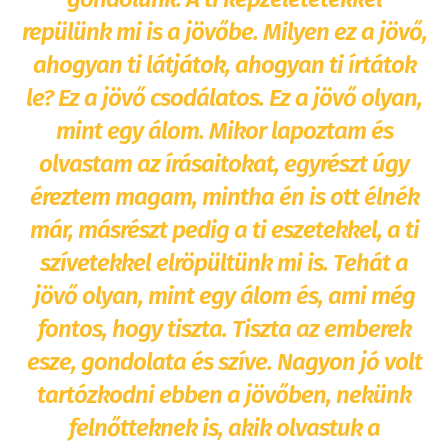
repülünk mi is a jövőbe. Milyen ez a jövő,
ahogyan ti látjátok, ahogyan ti írtátok
le? Ez a jövő csodálatos. Ez a jövő olyan,
mint egy álom. Mikor lapoztam és
olvastam az írásaitokat, egyrészt úgy
éreztem magam, mintha én is ott élnék
már, másrészt pedig a ti eszetekkel, a ti
szívetekkel elröpültünk mi is. Tehát a
jövő olyan, mint egy álom és, ami még
fontos, hogy tiszta. Tiszta az emberek
esze, gondolata és szíve. Nagyon jó volt
tartózkodni ebben a jövőben, nekünk
felnőtteknek is, akik olvastuk a