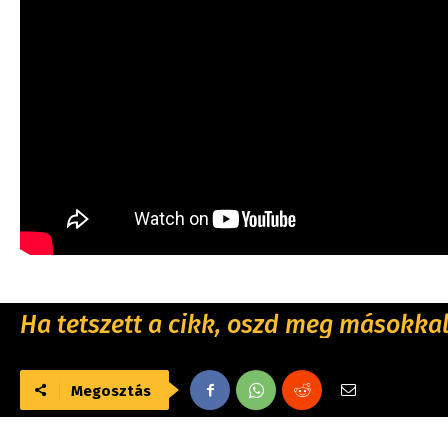
Ha tetszett a cikk, oszd meg másokkal 
Megosztás