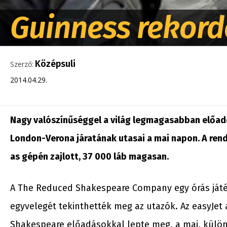
Guinness rekord
Középsuli
Szerző:
2014.04.29.
Nagy valószínűséggel a világ legmagasabban előado
London-Verona járatának utasai a mai napon. A ren
as gépén zajlott, 37 000 láb magasan.
A The Reduced Shakespeare Company egy órás játék
egyvelegét tekinthették meg az utazók. Az easyJet 
Shakespeare előadásokkal lepte meg, a mai, külön