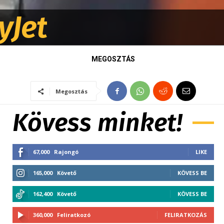
yJet
MEGOSZTÁS
Megosztás
Kövess minket!
67,000
Rajongó
LIKE
165,000
Követő
KÖVESS BE
162,400
Követő
KÖVESS BE
360,000
Feliratkozó
FELIRATKOZÁS