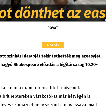
ot dönthet az eas
ROVAT
UTAZÁS
tt színházi darabját tekintethették meg azeasyJet
dhagyó Shakespeare előadás a légitársaság 10.20-
a során a drámaíró rövidített műveinek
a brit reptereken várakozókat már hétvégén is
leges színházi élmény viszont a magassága miatt