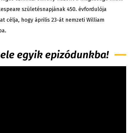
espeare születésnapjának 450. évfordulója
 célja, hogy április 23-át nemzeti William
ba.
 bele egyik epizódunkba!