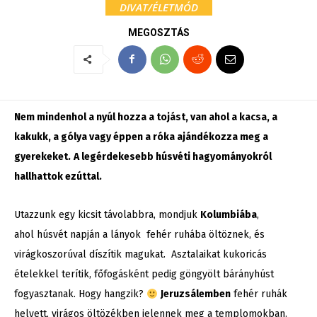
DIVAT/ÉLETMÓD
MEGOSZTÁS
Nem mindenhol a nyúl hozza a tojást, van ahol a kacsa, a
kakukk, a gólya vagy éppen a róka ajándékozza meg a
gyerekeket.
A legérdekesebb húsvéti hagyományokról
hallhattok ezúttal.
Utazzunk egy kicsit távolabbra, mondjuk
Kolumbiába
,
ahol
húsvét napján
a
lányok fehér ruhába öltöznek, és
virágkoszorúval díszítik magukat. Asztalaikat kukoricás
ételekkel terítik, főfogásként pedig göngyölt bárányhúst
fogyasztanak. Hogy hangzik?
Jeruzsálemben
fehér ruhák
helyett, virágos öltözékben jelennek meg a templomokban.