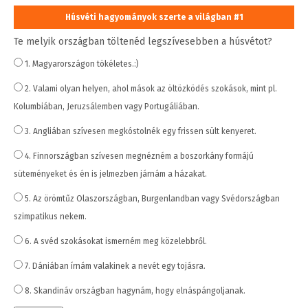
Húsvéti hagyományok szerte a világban #1
Te melyik országban töltenéd legszívesebben a húsvétot?
1. Magyarországon tökéletes.:)
2. Valami olyan helyen, ahol mások az öltözködés szokások, mint pl.
Kolumbiában, Jeruzsálemben vagy Portugáliában.
3. Angliában szívesen megkóstolnék egy frissen sült kenyeret.
4. Finnországban szívesen megnézném a boszorkány formájú
süteményeket és én is jelmezben járnám a házakat.
5. Az örömtűz Olaszországban, Burgenlandban vagy Svédországban
szimpatikus nekem.
6. A svéd szokásokat ismerném meg közelebbről.
7. Dániában írnám valakinek a nevét egy tojásra.
8. Skandináv országban hagynám, hogy elnáspángoljanak.