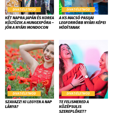
DIVAT/ÉLETMÓD
DIVAT/ÉLETMÓD
KÉT NAPRA JAPÁN ÉS KOREA
A KS MACSÓ PASIJAI
KÖLTÖZIK A HUNGEXPÓRA –
LEGFORRÓBB NYÁRI KÉPEI
JÖN A NYÁRI MONDOCON
HÓDÍTANAK
DIVAT/ÉLETMÓD
DIVAT/ÉLETMÓD
SZAVAZZ! KI LEGYEN A NAP
TE FELISMERED A
LÁNYA?
KÖZÉPSULIS
SZEREPLŐKET?