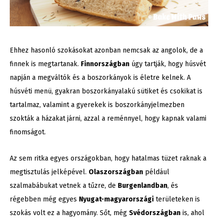
Ehhez hasonló szokásokat azonban nemcsak az angolok, de a
finnek is megtartanak.
Finnországban
úgy tartják, hogy húsvét
napján a megváltók és a boszorkányok is életre kelnek. A
húsvéti menü, gyakran boszorkányalakú sütiket és csokikat is
tartalmaz, valamint a gyerekek is boszorkányjelmezben
szokták a házakat járni, azzal a reménnyel, hogy kapnak valami
finomságot.
Az sem ritka egyes országokban, hogy hatalmas tüzet raknak a
megtisztulás jelképével.
Olaszországban
például
szalmabábukat vetnek a tűzre, de
Burgenlandban
, és
régebben még egyes
Nyugat-magyarországi
területeken is
szokás volt ez a hagyomány. Sőt, még
Svédországban
is, ahol