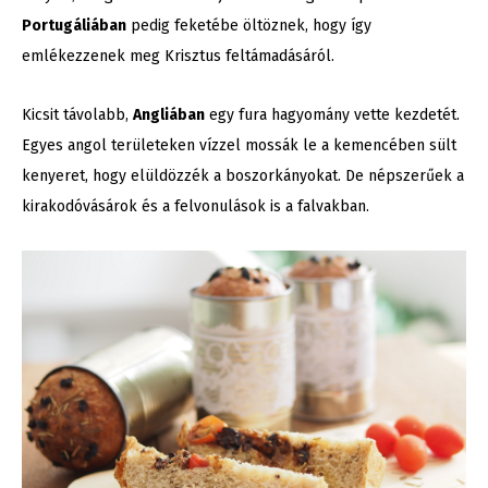
Portugáliában
pedig feketébe öltöznek, hogy így
emlékezzenek meg Krisztus feltámadásáról.
Kicsit távolabb,
Angliában
egy fura hagyomány vette kezdetét.
Egyes angol területeken vízzel mossák le a kemencében sült
kenyeret, hogy elüldözzék a boszorkányokat. De népszerűek a
kirakodóvásárok és a felvonulások is a falvakban.