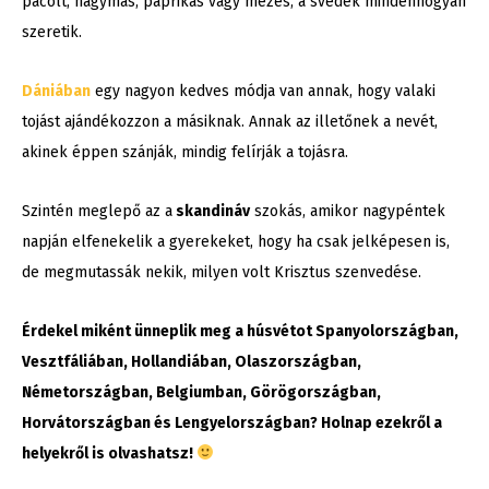
pácolt, hagymás, paprikás vagy mézes, a svédek mindenhogyan
szeretik.
Dániában
egy nagyon kedves módja van annak, hogy valaki
tojást ajándékozzon a másiknak. Annak az illetőnek a nevét,
akinek éppen szánják, mindig felírják a tojásra.
Szintén meglepő az a
skandináv
szokás, amikor nagypéntek
napján elfenekelik a gyerekeket, hogy ha csak jelképesen is,
de megmutassák nekik, milyen volt Krisztus szenvedése.
Érdekel miként ünneplik meg a húsvétot Spanyolországban,
Vesztfáliában, Hollandiában, Olaszországban,
Németországban, Belgiumban, Görögországban,
Horvátországban és Lengyelországban? Holnap ezekről a
helyekről is olvashatsz!