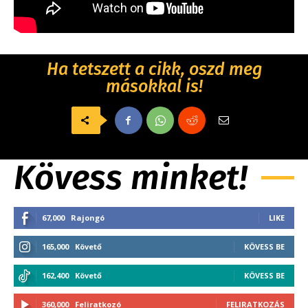
Ha tetszett a cikk, oszd meg
másokkal is!
Kövess minket!
67,000
Rajongó
LIKE
165,000
Követő
KÖVESS BE
162,400
Követő
KÖVESS BE
360,000
Feliratkozó
FELIRATKOZÁS