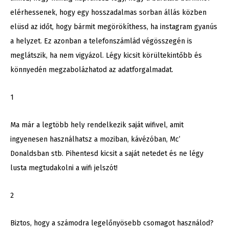
elérhessenek, hogy egy hosszadalmas sorban állás közben
elüsd az időt, hogy bármit megörökíthess, ha instagram gyanús
a helyzet. Ez azonban a telefonszámlád végösszegén is
meglátszik, ha nem vigyázol. Légy kicsit körültekintőbb és
könnyedén megzabolázhatod az adatforgalmadat.
1
Ma már a legtöbb hely rendelkezik saját wifivel, amit
ingyenesen használhatsz a moziban, kávézóban, Mc’
Donaldsban stb. Pihentesd kicsit a saját netedet és ne légy
lusta megtudakolni a wifi jelszót!
2
Biztos, hogy a számodra legelőnyösebb csomagot használod?