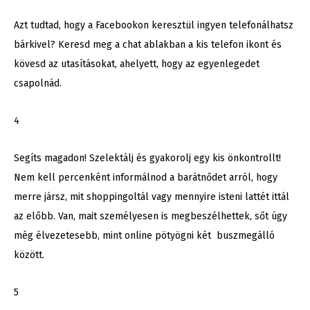
Azt tudtad, hogy a Facebookon keresztül ingyen telefonálhatsz
bárkivel? Keresd meg a chat ablakban a kis telefon ikont és
kövesd az utasításokat, ahelyett, hogy az egyenlegedet
csapolnád.
4
Segíts magadon! Szelektálj és gyakorolj egy kis önkontrollt!
Nem kell percenként informálnod a barátnődet arról, hogy
merre jársz, mit shoppingoltál vagy mennyire isteni lattét ittál
az előbb. Van, mait személyesen is megbeszélhettek, sőt úgy
még élvezetesebb, mint online pötyögni két buszmegálló
között.
5