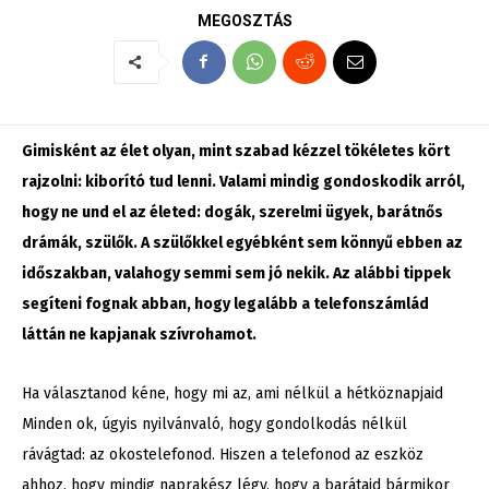
MEGOSZTÁS
Gimisként az élet olyan, mint szabad kézzel tökéletes kört
rajzolni: kiborító tud lenni. Valami mindig gondoskodik arról,
hogy ne und el az életed: dogák, szerelmi ügyek, barátnős
drámák, szülők. A szülőkkel egyébként sem könnyű ebben az
időszakban, valahogy semmi sem jó nekik. Az alábbi tippek
segíteni fognak abban, hogy legalább a telefonszámlád
láttán ne kapjanak szívrohamot.
Ha választanod kéne, hogy mi az, ami nélkül a hétköznapjaid
Minden ok, úgyis nyilvánvaló, hogy gondolkodás nélkül
rávágtad: az okostelefonod. Hiszen a telefonod az eszköz
ahhoz, hogy mindig naprakész légy, hogy a barátaid bármikor