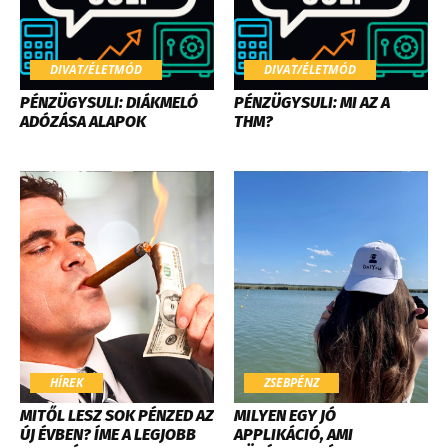
DIVAT/ÉLETMÓD
DIVAT/ÉLETMÓD
PÉNZÜGYSULI: DIÁKMELÓ
PÉNZÜGYSULI: MI AZ A
ADÓZÁSA ALAPOK
THM?
HÍREK
ZSEBPÉNZ
MITŐL LESZ SOK PÉNZED AZ
MILYEN EGY JÓ
ÚJ ÉVBEN? ÍME A LEGJOBB
APPLIKÁCIÓ, AMI