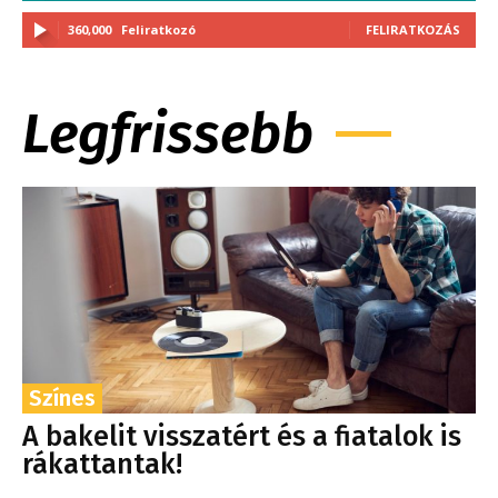
360,000
Feliratkozó
FELIRATKOZÁS
Legfrissebb
Színes
A bakelit visszatért és a fiatalok is
rákattantak!