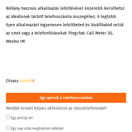
Néhány hasznos alkalmazás letöltésével közelebb kerülhetsz
az ideálisnak tartott telefonszámla összegéhez. A legtöbb
ilyen alkalmazást ingyenesen letöltheted és kiválthatod velük
az smst vagy a telefonhívásokat: Pingchat, Call Meter 3G,
Meebo IM
Olvass
tovább
!
Így spórolj a telefonszámlán!
Meddid lennél képes nélkülözni az okostelefonodat?
Egy percig se!
Egy nap után meghalnék nélküle!