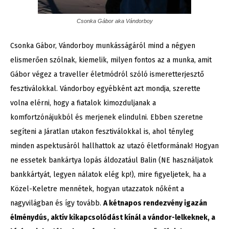
Csonka Gábor aka Vándorboy
Csonka Gábor, Vándorboy munkásságáról mind a négyen
elismerően szólnak, kiemelik, milyen fontos az a munka, amit
Gábor végez a traveller életmódról szóló ismeretterjesztő
fesztiválokkal. Vándorboy egyébként azt mondja, szerette
volna elérni, hogy a fiatalok kimozduljanak a
komfortzónájukból és merjenek elindulni. Ebben szeretne
segíteni a Járatlan utakon fesztiválokkal is, ahol tényleg
minden aspektusáról hallhattok az utazó életformának! Hogyan
ne essetek bankártya lopás áldozatául Balin (NE használjatok
bankkártyát, legyen nálatok elég kp!), mire figyeljetek, ha a
Közel-Keletre mennétek, hogyan utazzatok nőként a
nagyvilágban és így tovább.
A kétnapos rendezvény igazán
élménydús, aktív kikapcsolódást kínál a vándor-lelkeknek, a