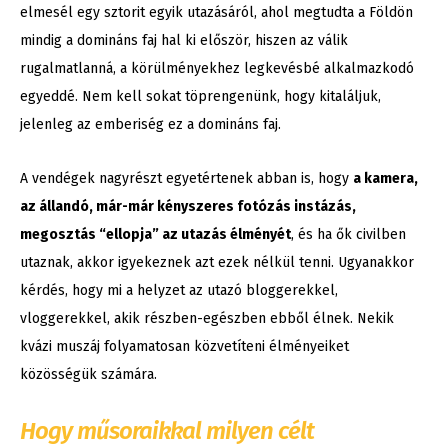
elmesél egy sztorit egyik utazásáról, ahol megtudta a Földön
mindig a domináns faj hal ki először, hiszen az válik
rugalmatlanná, a körülményekhez legkevésbé alkalmazkodó
egyeddé. Nem kell sokat töprengenünk, hogy kitaláljuk,
jelenleg az emberiség ez a domináns faj.
A vendégek nagyrészt egyetértenek abban is, hogy
a kamera,
az állandó, már-már kényszeres fotózás instázás,
megosztás “ellopja” az utazás élményét
, és ha ők civilben
utaznak, akkor igyekeznek azt ezek nélkül tenni. Ugyanakkor
kérdés, hogy mi a helyzet az utazó bloggerekkel,
vloggerekkel, akik részben-egészben ebből élnek. Nekik
kvázi muszáj folyamatosan közvetíteni élményeiket
közösségük számára.
Hogy műsoraikkal milyen célt