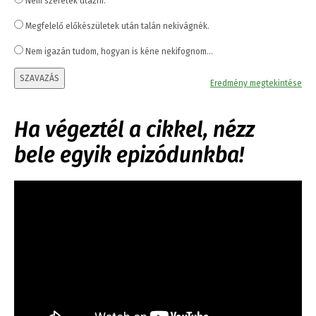
Nem szeretek utazni.
Megfelelő előkészületek után talán nekivágnék.
Nem igazán tudom, hogyan is kéne nekifognom...
SZAVAZÁS
Eredmény megtekintése
Ha végeztél a cikkel, nézz
bele egyik epizódunkba!