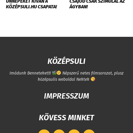
ÜNNEPEKET KÍVÁN A
CSAJOD CSAK SZIMULÁL AZ
KÖZÉPSULI.HU CSAPATA!
ÁGYBAN!
KÖZÉPSULI
Imádunk Benneteket!!!
Népszerű netes filmsorozat, plusz
középsulis weboldal Nektek
IMPRESSZUM
KÖVESS MINKET