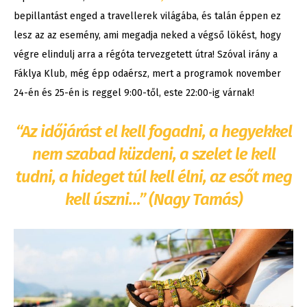
bepillantást enged a travellerek világába, és talán éppen ez
lesz az az esemény, ami megadja neked a végső lökést, hogy
végre elindulj arra a régóta tervezgetett útra! Szóval irány a
Fáklya Klub, még épp odaérsz, mert a programok november
24-én és 25-én is reggel 9:00-től, este 22:00-ig várnak!
“Az időjárást el kell fogadni, a hegyekkel
nem szabad küzdeni, a szelet le kell
tudni, a hideget túl kell élni, az esőt meg
kell úszni…” (Nagy Tamás)