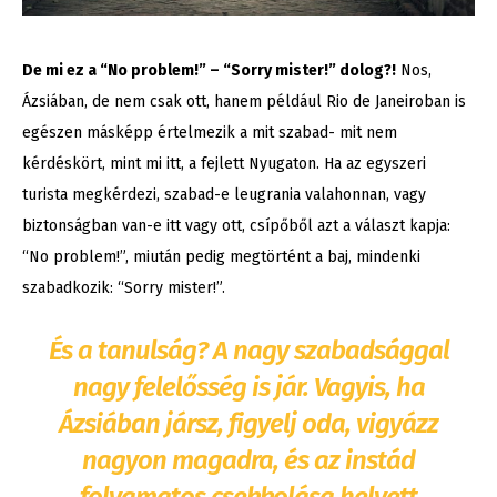
De mi ez a “No problem!” – “Sorry mister!” dolog?!
Nos,
Ázsiában, de nem csak ott, hanem például Rio de Janeiroban is
egészen másképp értelmezik a mit szabad- mit nem
kérdéskört, mint mi itt, a fejlett Nyugaton. Ha az egyszeri
turista megkérdezi, szabad-e leugrania valahonnan, vagy
biztonságban van-e itt vagy ott, csípőből azt a választ kapja:
“No problem!”, miután pedig megtörtént a baj, mindenki
szabadkozik: “Sorry mister!”.
És a tanulság? A nagy szabadsággal
nagy felelősség is jár. Vagyis, ha
Ázsiában jársz, figyelj oda, vigyázz
nagyon magadra, és az instád
folyamatos csekkolása helyett