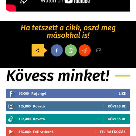
Ha tetszett a cikk, oszd meg
másokkal is!
Kövess minket!
67,000
Rajongó
LIKE
165,000
Követő
KÖVESS BE
162,400
Követő
KÖVESS BE
360,000
Feliratkozó
FELIRATKOZÁS