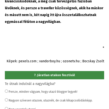
kíváncsiskodóknak, a még csak tervezgetős fázisban
lévőknek, és persze a traveller közösségnek, akik ha máskor
és másutt nem is, két napig itt újra összetalálkozhatnak
egymással félúton a nagyvilágban.
*
Képek: pexels.com ; vandorboy.hu ; ozonetv.hu ; Bocskay Zsolt
7. Járatlan utakon fesztivál
Te útnak indulnál a nagyvilágba?
Persze, minden vágyam, hogy utazó blogger legyek!
Nagyon szívesen utazom, utaznék, de csak kikapcsolódásképp.