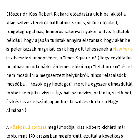
Először dr. Kiss Róbert Richárd előadására ülök be, akitől a
világ szilvesztereiről hallhatunk színes, vidám előadást,
rengeteg izgalmas, humoros sztorival nyakon öntve. Tudtátok
például, hogy a japán turisták annyira elszántak, hogy akár be
is pelenkázzák magukat, csak hogy ott lehessenek a
New York
-
i szilveszteri ünnepségen, a Times Square-n? (Hogy egyáltalán
bejuthasson oda bárki, érdemes előző nap “letáborozni”, és el
nem mozdulni a megszerzett helyünkről. Nincs “elszaladok
mosdóba”, “hozok egy hotdogot”, mert ha egyszer elmozdultál,
többet nem jutsz vissza. Így hát: szendvics, pelenka, szelfi bot,
és kész is az elszánt japán turista szilveszterkor a Nagy
Almában.)
A
Középsuli sorozat
megálmodója, Kiss Róbert Richárd már
több, mint 170 országban megfordult, ezúttal a következő