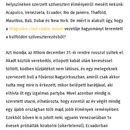
helyszíneken szerzett szilveszteri élményeiről mesélt nekünk:
Acapulco, Venezuela, Ecuador, Rio de Janeiro, Thaiföld,
Mauritius, Bali, Dubai és New York. De miért is alakult úgy, hogy
a
Világszám című rádiós műsor
vezetője hagyományt teremtett
a külföldön szilveszterezésből?
Azt mondja, az itthoni december 31.-éi rendre rosszul sültek el.
Akadt köztük verekedős, ellopott kabát utáni kereséssel
töltött, ködben tűzijátékot nem látósos, és egy melegeknek
szervezett buli a Fővárosi Nagycirkuszban, amiről csak akkor
tudta meg mire is érkezett, mikor belépett barátjával, aki
elhívta őt egy izgalmas partyba. Mivel azonban mindig is
szeretett utazni, elhatározta, hogy ezentúl az év végét mindig
egy újabb országban tölti majd, jobb élmények reményében.
Ezekből bőven ki is jutott neki, ugyanis Venezuelában 14
évesek próbálták kirabolni (sikertelenül), Ecuadorban