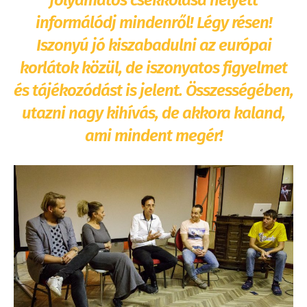
informálódj mindenről! Légy résen!
Iszonyú jó kiszabadulni az európai
korlátok közül, de iszonyatos figyelmet
és tájékozódást is jelent. Összességében,
utazni nagy kihívás, de akkora kaland,
ami mindent megér!