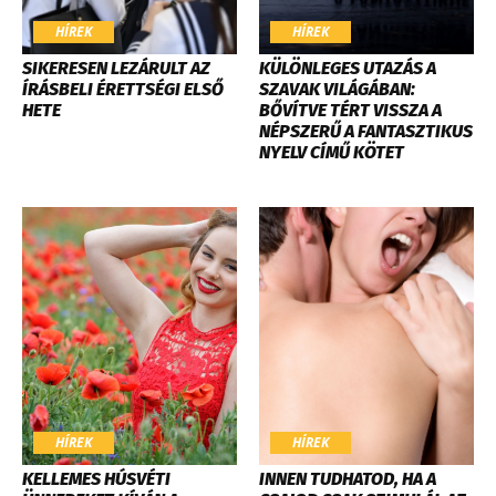
HÍREK
HÍREK
SIKERESEN LEZÁRULT AZ
KÜLÖNLEGES UTAZÁS A
ÍRÁSBELI ÉRETTSÉGI ELSŐ
SZAVAK VILÁGÁBAN:
HETE
BŐVÍTVE TÉRT VISSZA A
NÉPSZERŰ A FANTASZTIKUS
NYELV CÍMŰ KÖTET
HÍREK
HÍREK
KELLEMES HÚSVÉTI
INNEN TUDHATOD, HA A