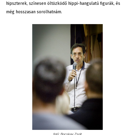
hipszterek, színesen öltözködő hippi-hangulatú figurák, és
még hosszasan sorolhatnám.
fotó: Bocskay Zsolt