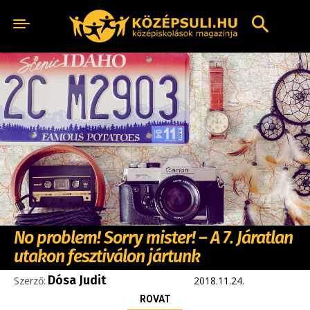
No problem! Sorry mister! – A 7. Járatlan
utakon fesztiválon jártunk
Dósa Judit
Szerző:
2018.11.24.
ROVAT