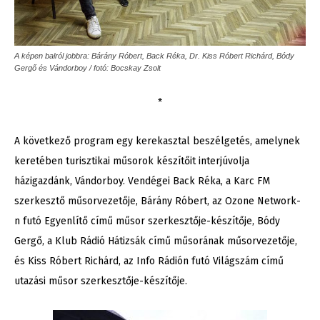
A képen balról jobbra: Bárány Róbert, Back Réka, Dr. Kiss Róbert Richárd, Bódy
Gergő és Vándorboy / fotó: Bocskay Zsolt
*
A következő program egy kerekasztal beszélgetés, amelynek
keretében turisztikai műsorok készítőit interjúvolja
házigazdánk, Vándorboy. Vendégei Back Réka, a Karc FM
szerkesztő műsorvezetője, Bárány Róbert, az Ozone Network-
n futó Egyenlítő című műsor szerkesztője-készítője, Bódy
Gergő, a Klub Rádió Hátizsák című műsorának műsorvezetője,
és Kiss Róbert Richárd, az Info Rádión futó Világszám című
utazási műsor szerkesztője-készítője.