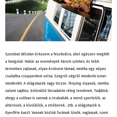
Szombat délután érkezem a fesztiválra, ahol egészen meghitt
a hangulat. Habár az események három szinten, és több
teremben zajlanak, olyan érzésem támad, mintha egy népes
családba csöppentem volna. Szegről-végről mindenki ismer
mindenkit. A világutazók nagy törzse. Tényleg olyanok, mintha
valami sajátos, különálló társadalmi réteg lennének. Tudjátok,
ahogy a suliban is vannak a cicababák, a menő sportolók, az
alterosok, a kívülállók, a stréberek…stb. a világutazók is
ilyesféle kaszt. Vannak köztük furának tűnők, vagányak, szexi