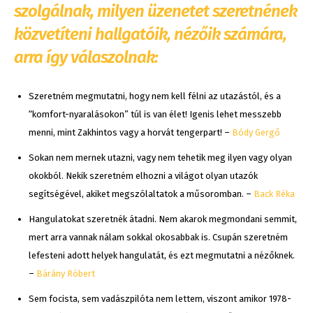
szolgálnak, milyen üzenetet szeretnének
közvetíteni hallgatóik, nézőik számára,
arra így válaszolnak:
Szeretném megmutatni, hogy nem kell félni az utazástól, és a
“komfort-nyaralásokon” túl is van élet! Igenis lehet messzebb
menni, mint Zakhintos vagy a horvát tengerpart! –
Bódy Gergő
Sokan nem mernek utazni, vagy nem tehetik meg ilyen vagy olyan
okokból. Nekik szeretném elhozni a világot olyan utazók
segítségével, akiket megszólaltatok a műsoromban. –
Back Réka
Hangulatokat szeretnék átadni. Nem akarok megmondani semmit,
mert arra vannak nálam sokkal okosabbak is. Csupán szeretném
lefesteni adott helyek hangulatát, és ezt megmutatni a nézőknek.
–
Bárány Róbert
Sem focista, sem vadászpilóta nem lettem, viszont amikor 1978-