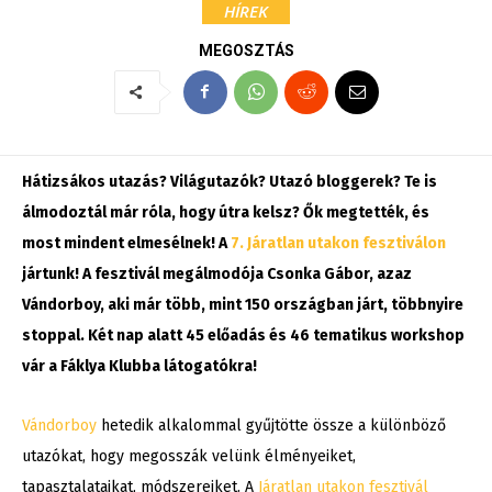
HÍREK
MEGOSZTÁS
Hátizsákos utazás? Világutazók? Utazó bloggerek? Te is
álmodoztál már róla, hogy útra kelsz? Ők megtették, és
most mindent elmesélnek! A
7. Járatlan utakon fesztiválon
jártunk! A fesztivál megálmodója Csonka Gábor, azaz
Vándorboy, aki már több, mint 150 országban járt, többnyire
stoppal. Két nap alatt 45 előadás és 46 tematikus workshop
vár a Fáklya Klubba látogatókra!
Vándorboy
hetedik alkalommal gyűjtötte össze a különböző
utazókat, hogy megosszák velünk élményeiket,
tapasztalataikat, módszereiket. A
Járatlan utakon fesztivál