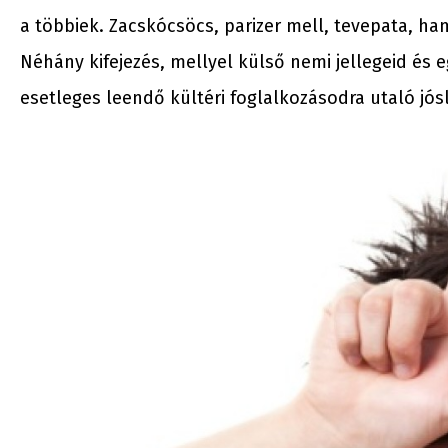
a többiek. Zacskócsöcs, parizer mell, tevepata, ham
Néhány kifejezés, mellyel külső nemi jellegeid és 
esetleges leendő kültéri foglalkozásodra utaló jós