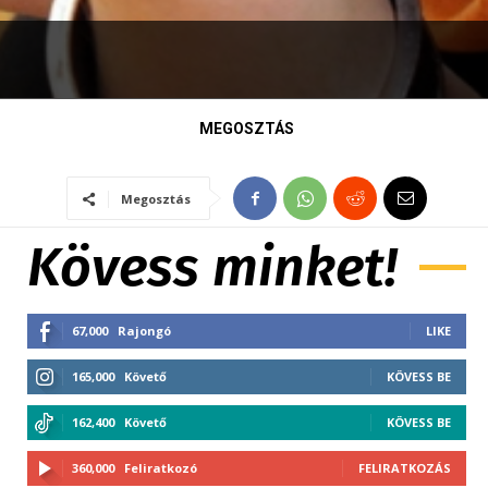
MEGOSZTÁS
Megosztás
Kövess minket!
67,000
Rajongó
LIKE
165,000
Követő
KÖVESS BE
162,400
Követő
KÖVESS BE
360,000
Feliratkozó
FELIRATKOZÁS