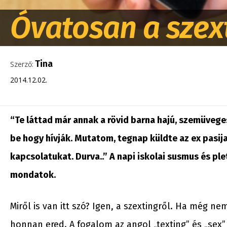
Óvatosan a szex
Tina
Szerző:
2014.12.02.
“Te láttad már annak a rövid barna hajú, szemüvege
be hogy hívják. Mutatom, tegnap küldte az ex pasija
kapcsolatukat. Durva..” A napi iskolai susmus és p
mondatok.
Miről is van itt szó? Igen, a szextingről. Ha még n
honnan ered. A fogalom az angol „texting” és „sex”