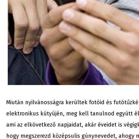
Miután nyilvánosságra kerültek fotóid és futótűzké
elektronikus kütyüjén, meg kell tanulnod együtt é
ami az elkövetkező napjaidat, akár éveidet is végi
hogy megszerezd középsulis gúnynevedet, ahogy még