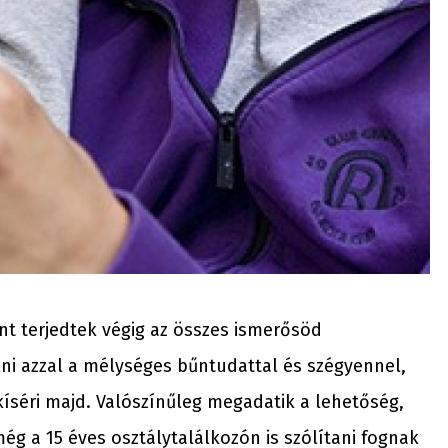
nt terjedtek végig az összes ismerősöd
lni azzal a mélységes bűntudattal és szégyennel,
gkíséri majd. Valószínűleg megadatik a lehetőség,
 a 15 éves osztálytalálkozón is szólítani fognak