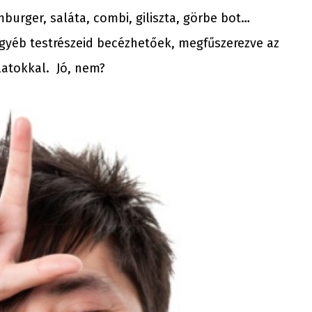
burger, saláta, combi, giliszta, görbe bot…
egyéb testrészeid becézhetőek, megfűszerezve az
latokkal. Jó, nem?