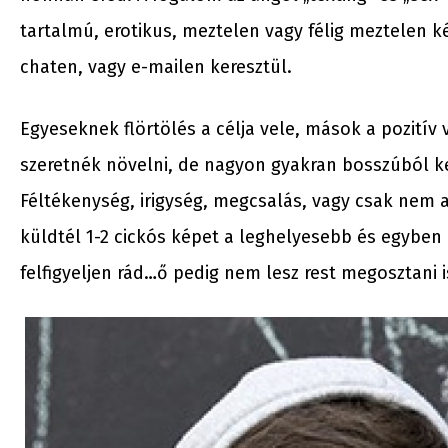
tartalmú, erotikus, meztelen vagy félig meztelen k
chaten, vagy e-mailen keresztül.
Egyeseknek flörtölés a célja vele, mások a pozití
szeretnék növelni, de nagyon gyakran bosszúból ker
Féltékenység, irigység, megcsalás, vagy csak nem 
küldtél 1-2 cickós képet a leghelyesebb és egyben 
felfigyeljen rád…ő pedig nem lesz rest megosztani