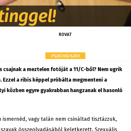
tinggel!
ROVAT
PSZICHO/SZEX
s csajnak a meztelen fotóját a 11/C-ből? Nem ugrik
. Ezzel a ribis képpel próbálta megmenteni a
letyi közben egyre gyakrabban hangzanak el hasonló
em ismernéd, vagy talán nem csináltad tisztázzuk,
 szavak összeolvadásából keletkezett. Szexuális