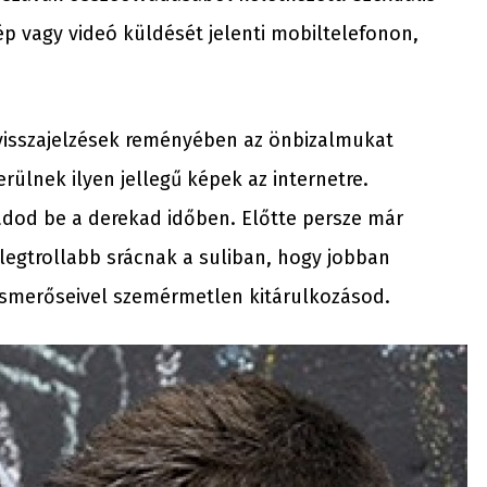
ép vagy videó küldését jelenti mobiltelefonon,
v visszajelzések reményében az önbizalmukat
ülnek ilyen jellegű képek az internetre.
adod be a derekad időben. Előtte persze már
legtrollabb srácnak a suliban, hogy jobban
 ismerőseivel szemérmetlen kitárulkozásod.