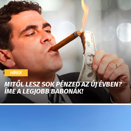
HÍREK
MITŐL LESZ SOK PÉNZED AZ ÚJ ÉVBEN?
ÍME A LEGJOBB BABONÁK!