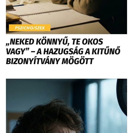
PSZICHO/SZEX
„NEKED KÖNNYŰ, TE OKOS
VAGY” – A HAZUGSÁG A KITŰNŐ
BIZONYÍTVÁNY MÖGÖTT